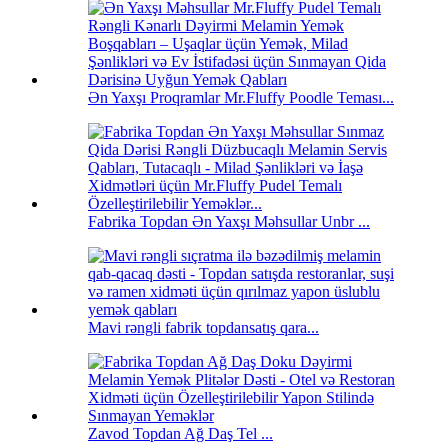
Ən Yaxşı Proqramlar Mr.Fluffy Poodle Teması...
Fabrika Topdan Ən Yaxşı Məhsullar Unbr ...
Mavi rəngli fabrik topdansatış qara...
Zavod Topdan Ağ Daş Tel ...