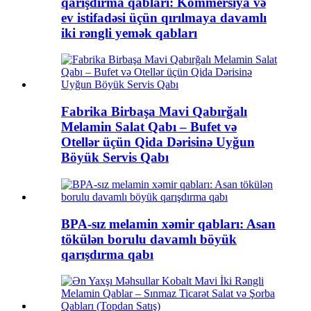
qarışdırma qabları: Kommersiya və
ev istifadəsi üçün qırılmaya davamlı
iki rəngli yemək qabları
Fabrika Birbaşa Mavi Qabırğalı
Melamin Salat Qabı – Bufet və
Otellər üçün Qida Dərisinə Uyğun
Böyük Servis Qabı
BPA-sız melamin xəmir qabları: Asan
tökülən borulu davamlı böyük
qarışdırma qabı