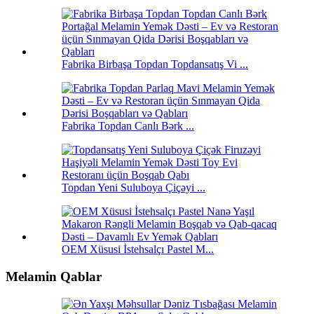
Fabrika Birbaşa Topdan Topdansatış Vi ...
Fabrika Topdan Canlı Bərk ...
Topdan Yeni Suluboya Çiçəyi ...
OEM Xüsusi İstehsalçı Pastel M...
Melamin Qablar