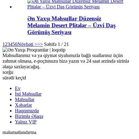
Ən Yaxşı Məhsullar Düzensiz
Melamin Desert Plitələr – Üzvi Daş
Görünüş Seriyası
1
2
3
4
5
6
Növbəti >
>>
Səhifə 1 / 21
Məhsullarımız və ya qiymət siyahımızla bağlı suallarınız üçün
zəhmət olmasa, e-poçtunuzu bizə yazın və 24 saat ərzində sizinlə
əlaqə saxlayacağıq.
sorğu
sürətli keçid
Ev
İsti Məhsullar
Məhsullar
Xəbərlər
Haqqımızda
Bizimlə Əlaqə
Yalnız VIP
məlumatlandırma