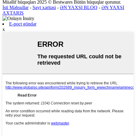
Müəllif hüquqları 2025 © Bestwares Bütün hüquqlar qorunur.
İsti Məhsullar
-
Sayt xəritəsi
-
ƏN YAXŞI BLOQ
-
ƏN YAXŞI
AXTARIŞ
E-poçt göndər
x