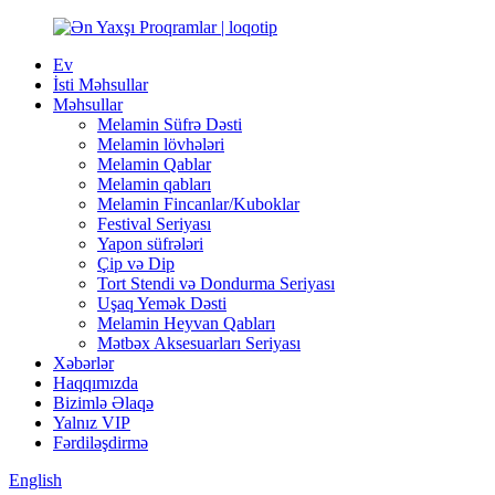
Ev
İsti Məhsullar
Məhsullar
Melamin Süfrə Dəsti
Melamin lövhələri
Melamin Qablar
Melamin qabları
Melamin Fincanlar/Kuboklar
Festival Seriyası
Yapon süfrələri
Çip və Dip
Tort Stendi və Dondurma Seriyası
Uşaq Yemək Dəsti
Melamin Heyvan Qabları
Mətbəx Aksesuarları Seriyası
Xəbərlər
Haqqımızda
Bizimlə Əlaqə
Yalnız VIP
Fərdiləşdirmə
English