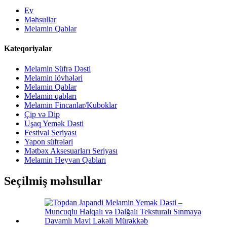
Ev
Məhsullar
Melamin Qablar
Kateqoriyalar
Melamin Süfrə Dəsti
Melamin lövhələri
Melamin Qablar
Melamin qabları
Melamin Fincanlar/Kuboklar
Çip və Dip
Uşaq Yemək Dəsti
Festival Seriyası
Yapon süfrələri
Mətbəx Aksesuarları Seriyası
Melamin Heyvan Qabları
Seçilmiş məhsullar