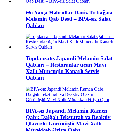
Ən Yaxşı Məhsullar Dəniz Tısbağası
Melamin Qab Dəsti – BPA-sız Salat
Qabları
Topdansatış Japandi Melamin Salat
Qabları – Restoranlar üçün Mavi
Xallı Muncuqlu Kənarlı Servis
Qabları
BPA-sız Japandi Melamin Ramen
Qabı: Dalğalı Teksturalı və Reaktiv
Qlazurlu Görünüşlü Mavi Xallı
Mürəkkəb Əriştə Qabı