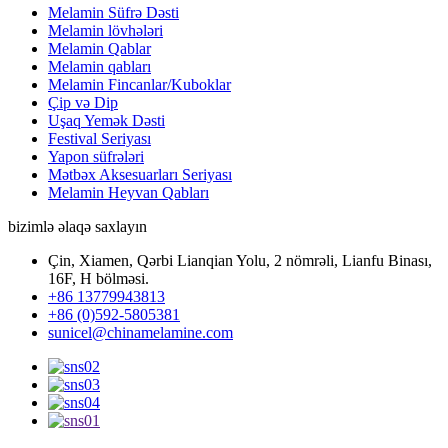
Melamin Süfrə Dəsti
Melamin lövhələri
Melamin Qablar
Melamin qabları
Melamin Fincanlar/Kuboklar
Çip və Dip
Uşaq Yemək Dəsti
Festival Seriyası
Yapon süfrələri
Mətbəx Aksesuarları Seriyası
Melamin Heyvan Qabları
bizimlə əlaqə saxlayın
Çin, Xiamen, Qərbi Lianqian Yolu, 2 nömrəli, Lianfu Binası,
16F, H bölməsi.
+86 13779943813
+86 (0)592-5805381
sunicel@chinamelamine.com